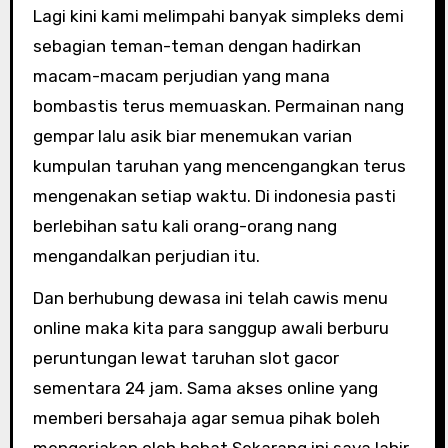
Lagi kini kami melimpahi banyak simpleks demi
sebagian teman-teman dengan hadirkan
macam-macam perjudian yang mana
bombastis terus memuaskan. Permainan nang
gempar lalu asik biar menemukan varian
kumpulan taruhan yang mencengangkan terus
mengenakan setiap waktu. Di indonesia pasti
berlebihan satu kali orang-orang nang
mengandalkan perjudian itu.
Dan berhubung dewasa ini telah cawis menu
online maka kita para sanggup awali berburu
peruntungan lewat taruhan slot gacor
sementara 24 jam. Sama akses online yang
memberi bersahaja agar semua pihak boleh