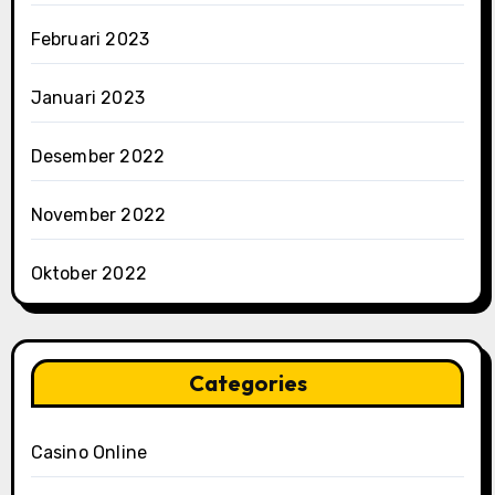
Februari 2023
Januari 2023
Desember 2022
November 2022
Oktober 2022
Categories
Casino Online