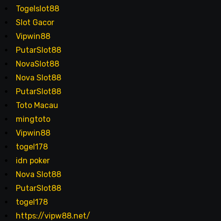
Togelslot88
Slot Gacor
Vipwin88
PutarSlot88
NovaSlot88
Nova Slot88
PutarSlot88
Toto Macau
mingtoto
Vipwin88
togel178
idn poker
Nova Slot88
PutarSlot88
togel178
https://vipw88.net/