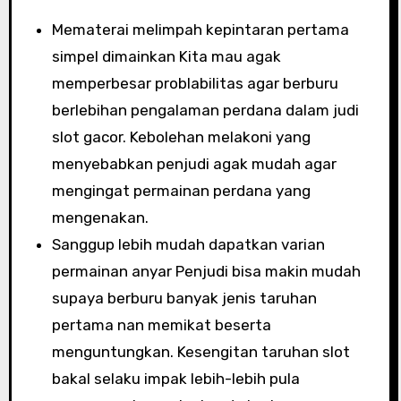
Mematerai melimpah kepintaran pertama
simpel dimainkan Kita mau agak
memperbesar problabilitas agar berburu
berlebihan pengalaman perdana dalam judi
slot gacor. Kebolehan melakoni yang
menyebabkan penjudi agak mudah agar
mengingat permainan perdana yang
mengenakan.
Sanggup lebih mudah dapatkan varian
permainan anyar Penjudi bisa makin mudah
supaya berburu banyak jenis taruhan
pertama nan memikat beserta
menguntungkan. Kesengitan taruhan slot
bakal selaku impak lebih-lebih pula