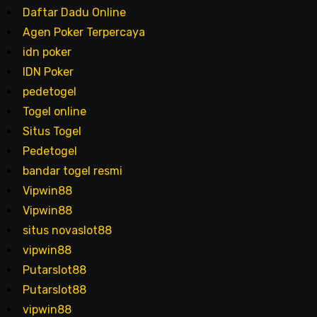
Daftar Dadu Online
Agen Poker Terpercaya
idn poker
IDN Poker
pedetogel
Togel online
Situs Togel
Pedetogel
bandar togel resmi
Vipwin88
Vipwin88
situs novaslot88
vipwin88
Putarslot88
Putarslot88
vipwin88