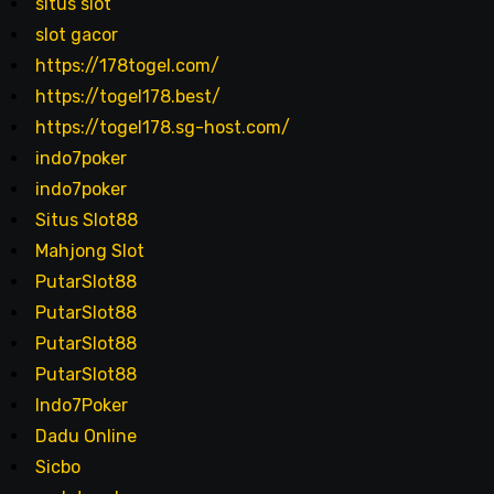
situs slot
slot gacor
https://178togel.com/
https://togel178.best/
https://togel178.sg-host.com/
indo7poker
indo7poker
Situs Slot88
Mahjong Slot
PutarSlot88
PutarSlot88
PutarSlot88
PutarSlot88
Indo7Poker
Dadu Online
Sicbo