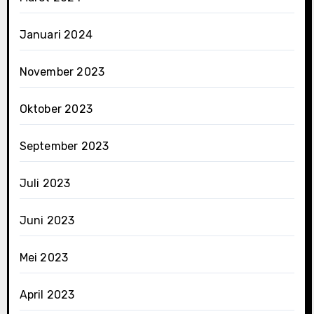
Januari 2024
November 2023
Oktober 2023
September 2023
Juli 2023
Juni 2023
Mei 2023
April 2023