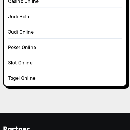
Casino Online
Judi Bola
Judi Online
Poker Online
Slot Online
Togel Online
Partner