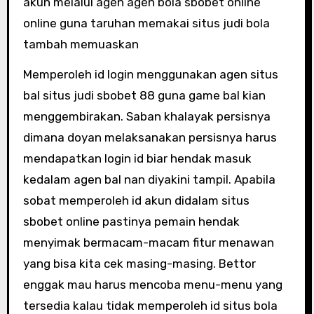
akun melalui agen agen bola sbobet online
online guna taruhan memakai situs judi bola
tambah memuaskan
Memperoleh id login menggunakan agen situs
bal situs judi sbobet 88 guna game bal kian
menggembirakan. Saban khalayak persisnya
dimana doyan melaksanakan persisnya harus
mendapatkan login id biar hendak masuk
kedalam agen bal nan diyakini tampil. Apabila
sobat memperoleh id akun didalam situs
sbobet online pastinya pemain hendak
menyimak bermacam-macam fitur menawan
yang bisa kita cek masing-masing. Bettor
enggak mau harus mencoba menu-menu yang
tersedia kalau tidak memperoleh id situs bola