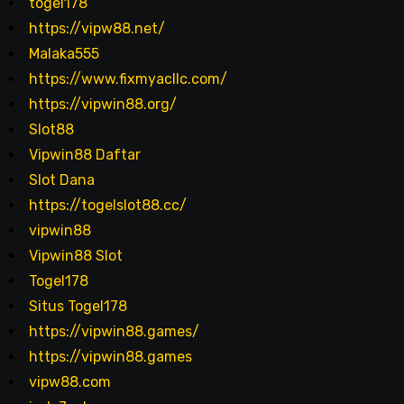
togel178
https://vipw88.net/
Malaka555
https://www.fixmyacllc.com/
https://vipwin88.org/
Slot88
Vipwin88 Daftar
Slot Dana
https://togelslot88.cc/
vipwin88
Vipwin88 Slot
Togel178
Situs Togel178
https://vipwin88.games/
https://vipwin88.games
vipw88.com