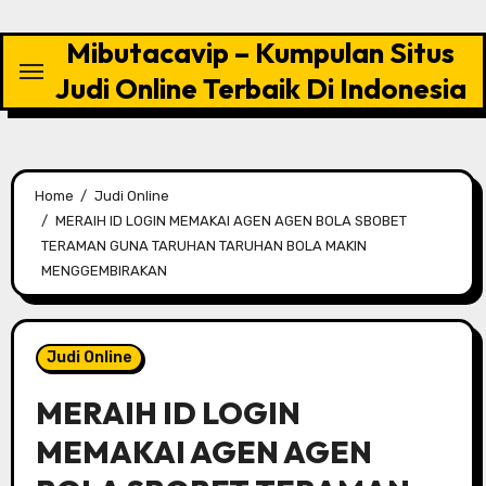
Skip
to
Mibutacavip – Kumpulan Situs
content
Judi Online Terbaik Di Indonesia
Home
Judi Online
MERAIH ID LOGIN MEMAKAI AGEN AGEN BOLA SBOBET
TERAMAN GUNA TARUHAN TARUHAN BOLA MAKIN
MENGGEMBIRAKAN
Judi Online
MERAIH ID LOGIN
MEMAKAI AGEN AGEN