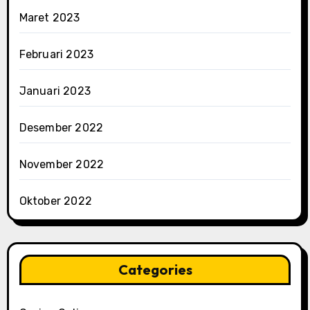
Maret 2023
Februari 2023
Januari 2023
Desember 2022
November 2022
Oktober 2022
Categories