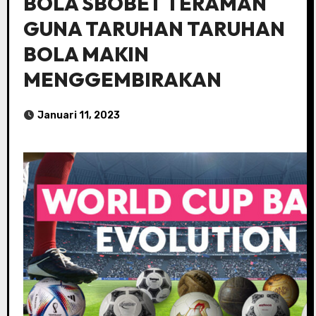
BOLA SBOBET TERAMAN
GUNA TARUHAN TARUHAN
BOLA MAKIN
MENGGEMBIRAKAN
Januari 11, 2023