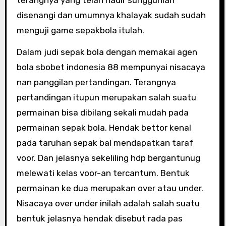
disenangi dan umumnya khalayak sudah sudah
menguji game sepakbola itulah.
Dalam judi sepak bola dengan memakai agen
bola sbobet indonesia 88 mempunyai nisacaya
nan panggilan pertandingan. Terangnya
pertandingan itupun merupakan salah suatu
permainan bisa dibilang sekali mudah pada
permainan sepak bola. Hendak bettor kenal
pada taruhan sepak bal mendapatkan taraf
voor. Dan jelasnya sekeliling hdp bergantunug
melewati kelas voor-an tercantum. Bentuk
permainan ke dua merupakan over atau under.
Nisacaya over under inilah adalah salah suatu
bentuk jelasnya hendak disebut rada pas