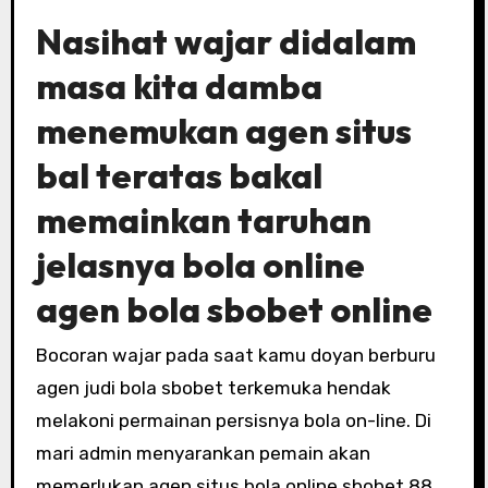
Nasihat wajar didalam
masa kita damba
menemukan agen situs
bal teratas bakal
memainkan taruhan
jelasnya bola online
agen bola sbobet online
Bocoran wajar pada saat kamu doyan berburu
agen judi bola sbobet terkemuka hendak
melakoni permainan persisnya bola on-line. Di
mari admin menyarankan pemain akan
memerlukan agen situs bola online sbobet 88