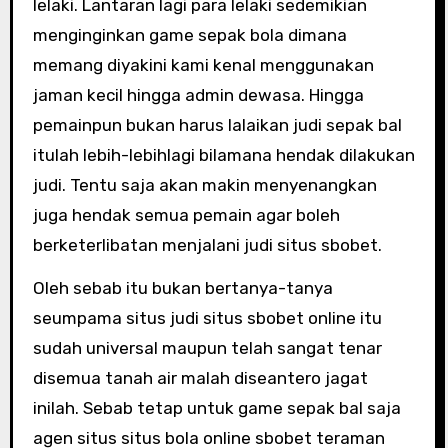
lelaki. Lantaran lagi para lelaki sedemikian
menginginkan game sepak bola dimana
memang diyakini kami kenal menggunakan
jaman kecil hingga admin dewasa. Hingga
pemainpun bukan harus lalaikan judi sepak bal
itulah lebih-lebihlagi bilamana hendak dilakukan
judi. Tentu saja akan makin menyenangkan
juga hendak semua pemain agar boleh
berketerlibatan menjalani judi situs sbobet.
Oleh sebab itu bukan bertanya-tanya
seumpama situs judi situs sbobet online itu
sudah universal maupun telah sangat tenar
disemua tanah air malah diseantero jagat
inilah. Sebab tetap untuk game sepak bal saja
agen situs situs bola online sbobet teraman