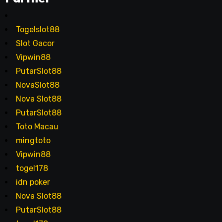
Togelslot88
Slot Gacor
Vipwin88
PutarSlot88
NovaSlot88
Nova Slot88
PutarSlot88
Toto Macau
mingtoto
Vipwin88
togel178
idn poker
Nova Slot88
PutarSlot88