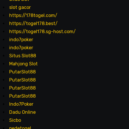
slot gacor
https://178togel.com/
https://togel178.best/
https://togel178.sg-host.com/
indo7poker
indo7poker
Situs Slot88
Mahjong Slot
PutarSlot88
PutarSlot88
PutarSlot88
PutarSlot88
Indo7Poker
Dadu Online
Sicbo
pedetogel