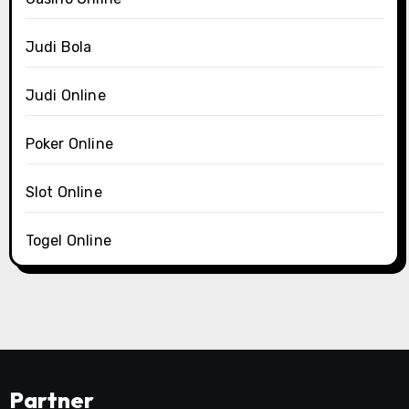
Judi Bola
Judi Online
Poker Online
Slot Online
Togel Online
Partner