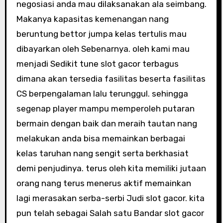
negosiasi anda mau dilaksanakan ala seimbang.
Makanya kapasitas kemenangan nang
beruntung bettor jumpa kelas tertulis mau
dibayarkan oleh Sebenarnya. oleh kami mau
menjadi Sedikit tune slot gacor terbagus
dimana akan tersedia fasilitas beserta fasilitas
CS berpengalaman lalu terunggul. sehingga
segenap player mampu memperoleh putaran
bermain dengan baik dan meraih tautan nang
melakukan anda bisa memainkan berbagai
kelas taruhan nang sengit serta berkhasiat
demi penjudinya. terus oleh kita memiliki jutaan
orang nang terus menerus aktif memainkan
lagi merasakan serba-serbi Judi slot gacor. kita
pun telah sebagai Salah satu Bandar slot gacor