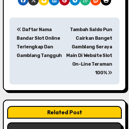
N
Daftar Nama
Tambah Saldo Pun
a
Bandar Slot Online
Cairkan Banget
v
Terlengkap Dan
Gamblang Seraya
Gamblang Tangguh
Main Di Website Slot
i
On-Line Teraman
g
100%
a
s
i
Related Post
p