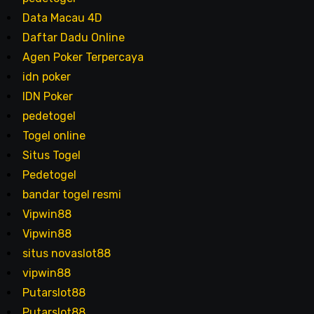
Data Macau 4D
Daftar Dadu Online
Agen Poker Terpercaya
idn poker
IDN Poker
pedetogel
Togel online
Situs Togel
Pedetogel
bandar togel resmi
Vipwin88
Vipwin88
situs novaslot88
vipwin88
Putarslot88
Putarslot88