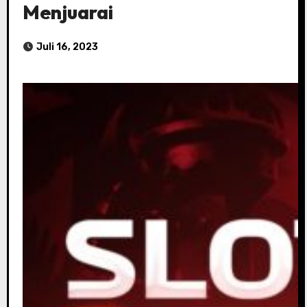
Menjuarai
Juli 16, 2023