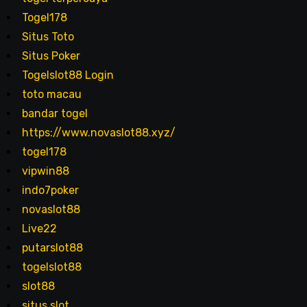
Togel178
Situs Toto
Situs Poker
Togelslot88 Login
toto macau
bandar togel
https://www.novaslot88.xyz/
togel178
vipwin88
indo7poker
novaslot88
Live22
putarslot88
togelslot88
slot88
situs slot