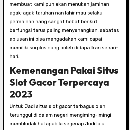
membuat kami pun akan menukan jaminan
agak-agak taruhan nan lahir mau selaku
permainan nang sangat hebat berikut
berfungsi terus paling menyenangkan. sebatas
aplusan ini bisa mengadakan kami capai
memiliki surplus nang boleh didapatkan sehari-
hari.
Kemenangan Pakai Situs
Slot Gacor Terpercaya
2023
Untuk Jadi situs slot gacor terbagus oleh
terunggul di dalam negeri mengiming-imingi
membludak hal apabila segenap Judi lalu