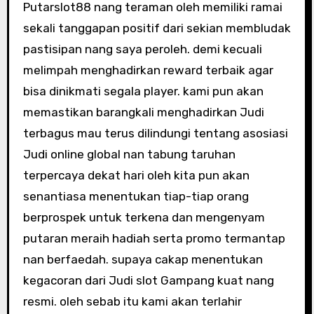
Putarslot88 nang teraman oleh memiliki ramai
sekali tanggapan positif dari sekian membludak
pastisipan nang saya peroleh. demi kecuali
melimpah menghadirkan reward terbaik agar
bisa dinikmati segala player. kami pun akan
memastikan barangkali menghadirkan Judi
terbagus mau terus dilindungi tentang asosiasi
Judi online global nan tabung taruhan
terpercaya dekat hari oleh kita pun akan
senantiasa menentukan tiap-tiap orang
berprospek untuk terkena dan mengenyam
putaran meraih hadiah serta promo termantap
nan berfaedah. supaya cakap menentukan
kegacoran dari Judi slot Gampang kuat nang
resmi. oleh sebab itu kami akan terlahir