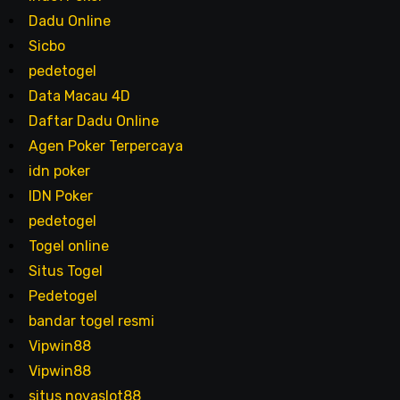
Dadu Online
Sicbo
pedetogel
Data Macau 4D
Daftar Dadu Online
Agen Poker Terpercaya
idn poker
IDN Poker
pedetogel
Togel online
Situs Togel
Pedetogel
bandar togel resmi
Vipwin88
Vipwin88
situs novaslot88