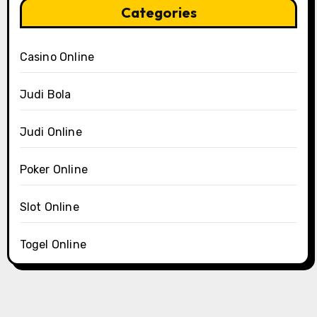
Categories
Casino Online
Judi Bola
Judi Online
Poker Online
Slot Online
Togel Online