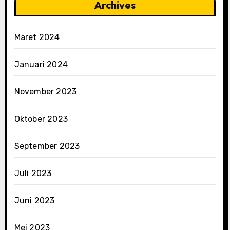
Archives
Maret 2024
Januari 2024
November 2023
Oktober 2023
September 2023
Juli 2023
Juni 2023
Mei 2023