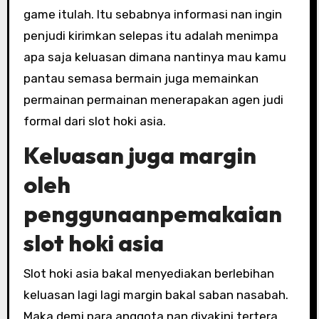
game itulah. Itu sebabnya informasi nan ingin
penjudi kirimkan selepas itu adalah menimpa
apa saja keluasan dimana nantinya mau kamu
pantau semasa bermain juga memainkan
permainan permainan menerapakan agen judi
formal dari slot hoki asia.
Keluasan juga margin
oleh
penggunaanpemakaian
slot hoki asia
Slot hoki asia bakal menyediakan berlebihan
keluasan lagi lagi margin bakal saban nasabah.
Maka demi para anggota nan diyakini tertera