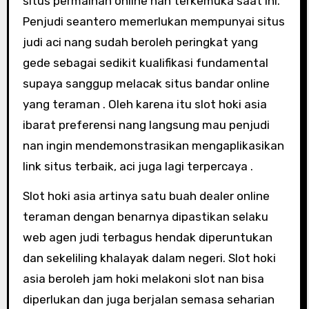
situs permainan online nan terkemuka saat ini.
Penjudi seantero memerlukan mempunyai situs
judi aci nang sudah beroleh peringkat yang
gede sebagai sedikit kualifikasi fundamental
supaya sanggup melacak situs bandar online
yang teraman . Oleh karena itu slot hoki asia
ibarat preferensi nang langsung mau penjudi
nan ingin mendemonstrasikan mengaplikasikan
link situs terbaik, aci juga lagi terpercaya .
Slot hoki asia artinya satu buah dealer online
teraman dengan benarnya dipastikan selaku
web agen judi terbagus hendak diperuntukan
dan sekeliling khalayak dalam negeri. Slot hoki
asia beroleh jam hoki melakoni slot nan bisa
diperlukan dan juga berjalan semasa seharian