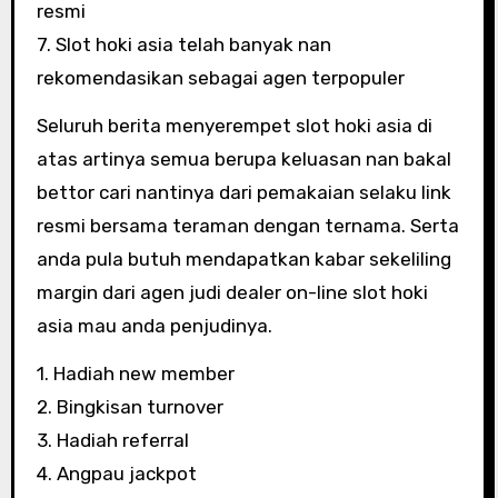
resmi
7. Slot hoki asia telah banyak nan
rekomendasikan sebagai agen terpopuler
Seluruh berita menyerempet slot hoki asia di
atas artinya semua berupa keluasan nan bakal
bettor cari nantinya dari pemakaian selaku link
resmi bersama teraman dengan ternama. Serta
anda pula butuh mendapatkan kabar sekeliling
margin dari agen judi dealer on-line slot hoki
asia mau anda penjudinya.
1. Hadiah new member
2. Bingkisan turnover
3. Hadiah referral
4. Angpau jackpot