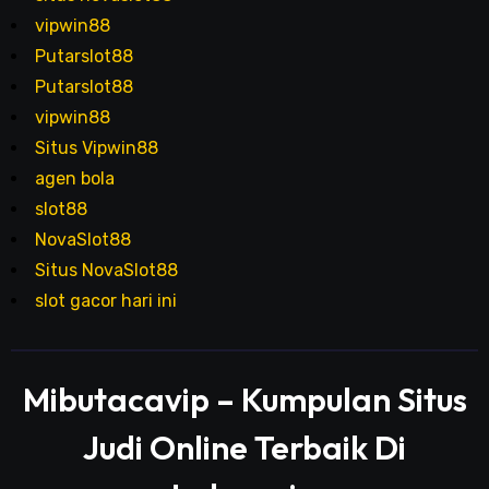
vipwin88
Putarslot88
Putarslot88
vipwin88
Situs Vipwin88
agen bola
slot88
NovaSlot88
Situs NovaSlot88
slot gacor hari ini
Mibutacavip – Kumpulan Situs
Judi Online Terbaik Di