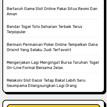
Bertaruh Game Slot Online Pakai Situs Resmi Dan
Aman
Bandar Togel Toto Seharian Terbaik Terus
Terpopuler
Bermain Permainan Poker Online Tempelkan Dana
Orisinil Yang Selaku Judi Terfavorit
Mengerjakan Lagi Mengingat Bursa Taruhan Togel
On-Line Formal Bersama Jelas
Melakoni Slot Gacor Tetap Bakal Lebih Seru
Seumpama Dilangsungkan Lagi Orang