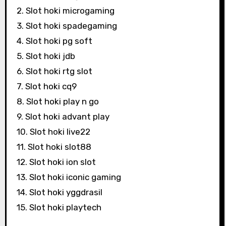
2. Slot hoki microgaming
3. Slot hoki spadegaming
4. Slot hoki pg soft
5. Slot hoki jdb
6. Slot hoki rtg slot
7. Slot hoki cq9
8. Slot hoki play n go
9. Slot hoki advant play
10. Slot hoki live22
11. Slot hoki slot88
12. Slot hoki ion slot
13. Slot hoki iconic gaming
14. Slot hoki yggdrasil
15. Slot hoki playtech