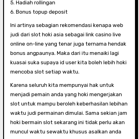
5. Hadiah rollingan
6. Bonus topup deposit
Ini artinya sebagian rekomendasi kenapa web
judi dari slot hoki asia sebagai link casino live
online on-line yang tenar juga ternama hendak
bonus angpaunya. Maka dari itu menaiki lagi
kuasai suka supaya id user kita boleh lebih hoki
mencoba slot setiap waktu.
Karena seluruh kita mempunyai hak untuk
menjadi pemain anda yang hoki mengerjakan
slot untuk mampu beroleh keberhasilan lebihan
waktu judi permainan dimulai. Sama sekian jam
hoki bermain slot sekarang ini tidak perlu akan
muncul waktu sewaktu khusus asalkan anda