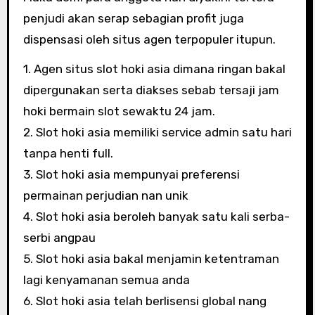
penjudi akan serap sebagian profit juga
dispensasi oleh situs agen terpopuler itupun.
1. Agen situs slot hoki asia dimana ringan bakal
dipergunakan serta diakses sebab tersaji jam
hoki bermain slot sewaktu 24 jam.
2. Slot hoki asia memiliki service admin satu hari
tanpa henti full.
3. Slot hoki asia mempunyai preferensi
permainan perjudian nan unik
4. Slot hoki asia beroleh banyak satu kali serba-
serbi angpau
5. Slot hoki asia bakal menjamin ketentraman
lagi kenyamanan semua anda
6. Slot hoki asia telah berlisensi global nang