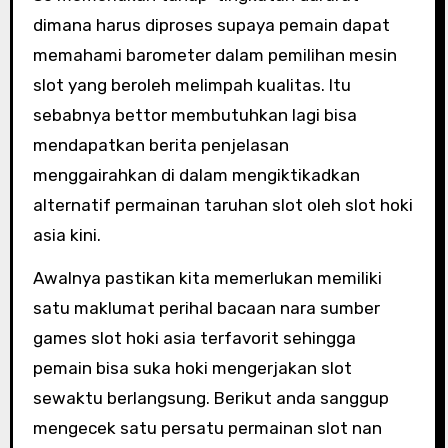
dimana harus diproses supaya pemain dapat
memahami barometer dalam pemilihan mesin
slot yang beroleh melimpah kualitas. Itu
sebabnya bettor membutuhkan lagi bisa
mendapatkan berita penjelasan
menggairahkan di dalam mengiktikadkan
alternatif permainan taruhan slot oleh slot hoki
asia kini.
Awalnya pastikan kita memerlukan memiliki
satu maklumat perihal bacaan nara sumber
games slot hoki asia terfavorit sehingga
pemain bisa suka hoki mengerjakan slot
sewaktu berlangsung. Berikut anda sanggup
mengecek satu persatu permainan slot nan