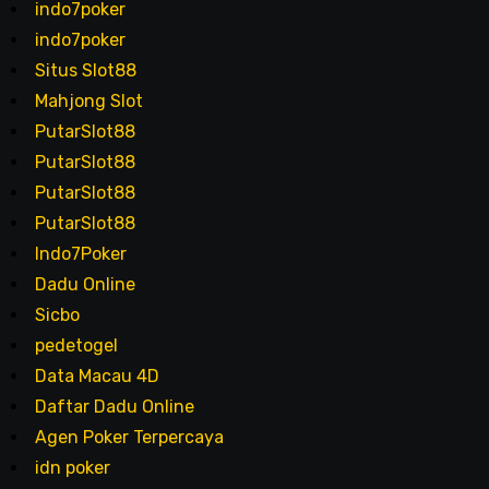
indo7poker
indo7poker
Situs Slot88
Mahjong Slot
PutarSlot88
PutarSlot88
PutarSlot88
PutarSlot88
Indo7Poker
Dadu Online
Sicbo
pedetogel
Data Macau 4D
Daftar Dadu Online
Agen Poker Terpercaya
idn poker