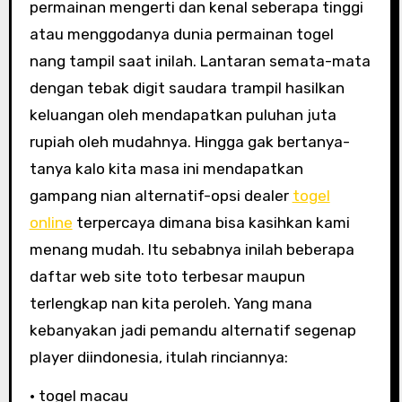
permainan mengerti dan kenal seberapa tinggi
atau menggodanya dunia permainan togel
nang tampil saat inilah. Lantaran semata-mata
dengan tebak digit saudara trampil hasilkan
keluangan oleh mendapatkan puluhan juta
rupiah oleh mudahnya. Hingga gak bertanya-
tanya kalo kita masa ini mendapatkan
gampang nian alternatif-opsi dealer
togel
online
terpercaya dimana bisa kasihkan kami
menang mudah. Itu sebabnya inilah beberapa
daftar web site toto terbesar maupun
terlengkap nan kita peroleh. Yang mana
kebanyakan jadi pemandu alternatif segenap
player diindonesia, itulah rinciannya:
• togel macau