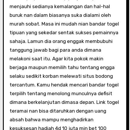
menjauhi sedianya kemalangan dan hal-hal
buruk nan dalam biasanya suka dialami oleh
murah sobat. Masa ini mudah nian bandar togel
tipuan yang sekedar sentak sukses pemainnya
sahaja. Lamun dia orang enggak membubuhi
tanggung jawab bagi para anda dimana
melakoni saat itu. Agar kita pokok makin
berjaga maupun memilih tahu tentang engga
selaku sedikit korban melewati situs bodong
tercantum. Kamu hendak mencari bandar togel
terpilih tentang menolong munculnya defisit
dimana berkelanjutan dimasa depan. Link togel
teramai nan bisa ditaruhkan dengan uang
absah bahwa mampu menghadirkan
kesuksesan hadiah 4d 10 juta min bet 100