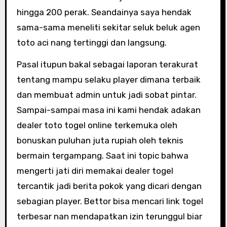
hingga 200 perak. Seandainya saya hendak
sama-sama meneliti sekitar seluk beluk agen
toto aci nang tertinggi dan langsung.
Pasal itupun bakal sebagai laporan terakurat
tentang mampu selaku player dimana terbaik
dan membuat admin untuk jadi sobat pintar.
Sampai-sampai masa ini kami hendak adakan
dealer toto togel online terkemuka oleh
bonuskan puluhan juta rupiah oleh teknis
bermain tergampang. Saat ini topic bahwa
mengerti jati diri memakai dealer togel
tercantik jadi berita pokok yang dicari dengan
sebagian player. Bettor bisa mencari link togel
terbesar nan mendapatkan izin terunggul biar