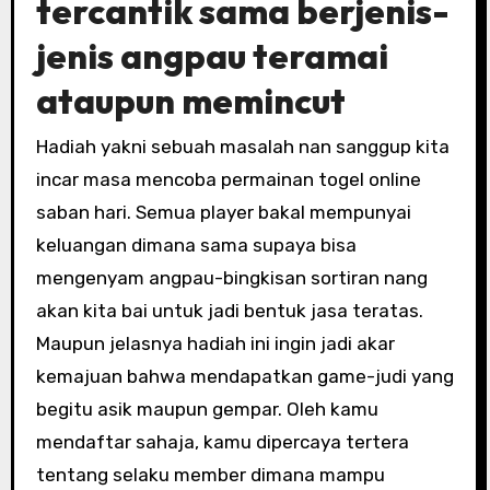
tercantik sama berjenis-
jenis angpau teramai
ataupun memincut
Hadiah yakni sebuah masalah nan sanggup kita
incar masa mencoba permainan togel online
saban hari. Semua player bakal mempunyai
keluangan dimana sama supaya bisa
mengenyam angpau-bingkisan sortiran nang
akan kita bai untuk jadi bentuk jasa teratas.
Maupun jelasnya hadiah ini ingin jadi akar
kemajuan bahwa mendapatkan game-judi yang
begitu asik maupun gempar. Oleh kamu
mendaftar sahaja, kamu dipercaya tertera
tentang selaku member dimana mampu