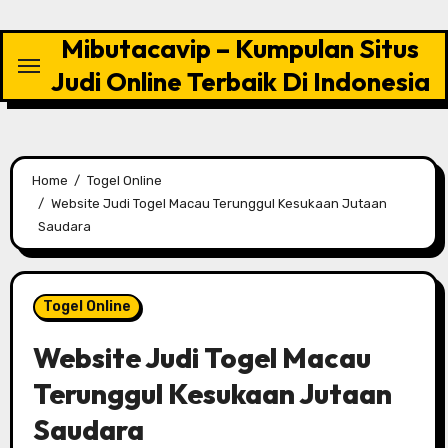
Skip
to
Mibutacavip – Kumpulan Situs
content
Judi Online Terbaik Di Indonesia
Home
Togel Online
Website Judi Togel Macau Terunggul Kesukaan Jutaan
Saudara
Togel Online
Website Judi Togel Macau
Terunggul Kesukaan Jutaan
Saudara