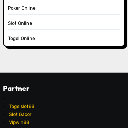
Poker Online
Slot Online
Togel Online
Partner
Togelslot88
Slot Gacor
Vipwin88