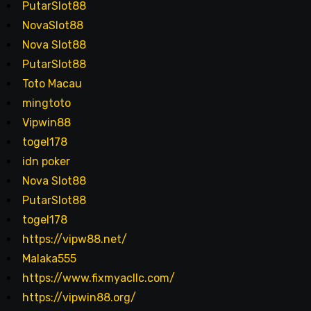
PutarSlot88
NovaSlot88
Nova Slot88
PutarSlot88
Toto Macau
mingtoto
Vipwin88
togel178
idn poker
Nova Slot88
PutarSlot88
togel178
https://vipw88.net/
Malaka555
https://www.fixmyacllc.com/
https://vipwin88.org/