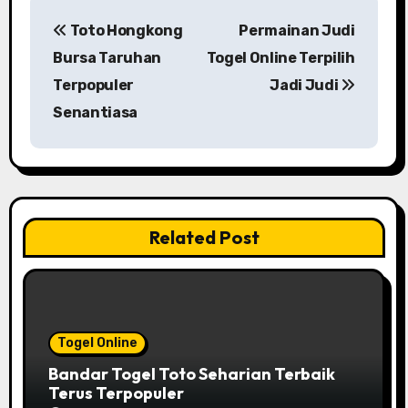
N
Toto Hongkong
Permainan Judi
a
Bursa Taruhan
Togel Online Terpilih
v
Terpopuler
Jadi Judi
Senantiasa
i
g
a
s
Related Post
i
p
o
Togel Online
Bandar Togel Toto Seharian Terbaik
s
Terus Terpopuler