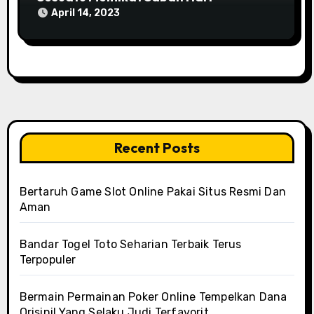
April 14, 2023
Recent Posts
Bertaruh Game Slot Online Pakai Situs Resmi Dan
Aman
Bandar Togel Toto Seharian Terbaik Terus
Terpopuler
Bermain Permainan Poker Online Tempelkan Dana
Orisinil Yang Selaku Judi Terfavorit