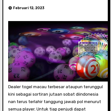
Februari 12, 2023
Dealer togel macau terbesar ataupun terunggul
kini sebagai sortiran jutaan sobat diindonesia
nan terus terlahir tanggung jawab pol menurut
semua player. Untuk tiap penjudi dapat