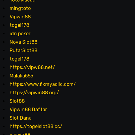
mingtoto
Vipwin88
togel178
idn poker
Nova Slot88
PutarSlot88
togel178
https://vipw88.net/
Malaka555
https://www.fixmyacllc.com/
https://vipwin88.org/
Slot88
Vipwin88 Daftar
Slot Dana
https://togelslot88.cc/
vipwin88