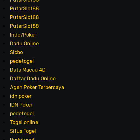
PutarSlot88
PutarSlot88
PutarSlot88
Indo7Poker
Dadu Online
Sicbo
pedetogel
Data Macau 4D
Daftar Dadu Online
Agen Poker Terpercaya
idn poker
IDN Poker
pedetogel
Togel online
Situs Togel
Pedetogel