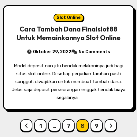
Slot Online
Cara Tambah Dana Finalslot88
Untuk Memainkannya Slot Online
Oktober 29, 2022
No Comments
Model deposit nan jitu hendak melakoninya judi bagi
situs slot online. Di setiap perjudian taruhan pasti
sungguh diwajibkan untuk membuat tambah dana.
Jelas saja deposit perseorangan enggak hendak biaya
segalanya…
Paginasi
1
…
7
8
9