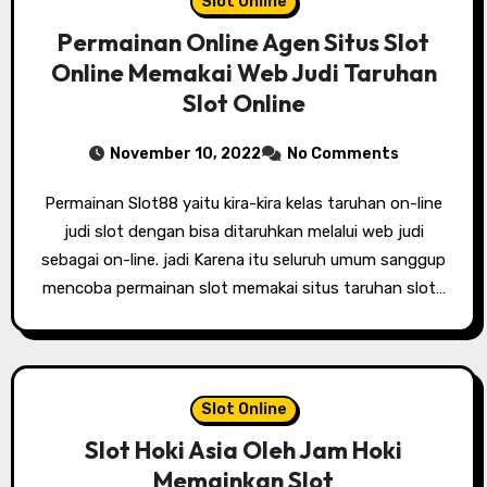
Slot Online
Permainan Online Agen Situs Slot
Online Memakai Web Judi Taruhan
Slot Online
November 10, 2022
No Comments
Permainan Slot88 yaitu kira-kira kelas taruhan on-line
judi slot dengan bisa ditaruhkan melalui web judi
sebagai on-line. jadi Karena itu seluruh umum sanggup
mencoba permainan slot memakai situs taruhan slot…
Slot Online
Slot Hoki Asia Oleh Jam Hoki
Memainkan Slot