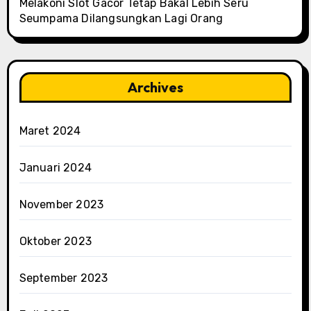
Melakoni Slot Gacor Tetap Bakal Lebih Seru
Seumpama Dilangsungkan Lagi Orang
Archives
Maret 2024
Januari 2024
November 2023
Oktober 2023
September 2023