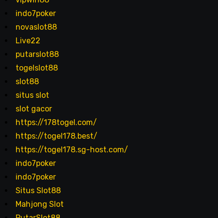
indo7poker
novaslot88
Live22
putarslot88
togelslot88
slot88
situs slot
slot gacor
https://178togel.com/
https://togel178.best/
https://togel178.sg-host.com/
indo7poker
indo7poker
Situs Slot88
Mahjong Slot
PutarSlot88