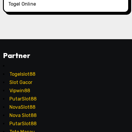
Togel Online
Partner
Togelslot88
Slot Gacor
Vipwin88
PutarSlot88
NovaSlot88
Nova Slot88
PutarSlot88
Toto Macau