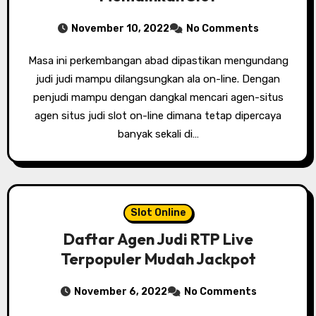
November 10, 2022
No Comments
Masa ini perkembangan abad dipastikan mengundang
judi judi mampu dilangsungkan ala on-line. Dengan
penjudi mampu dengan dangkal mencari agen-situs
agen situs judi slot on-line dimana tetap dipercaya
banyak sekali di…
Slot Online
Daftar Agen Judi RTP Live
Terpopuler Mudah Jackpot
November 6, 2022
No Comments